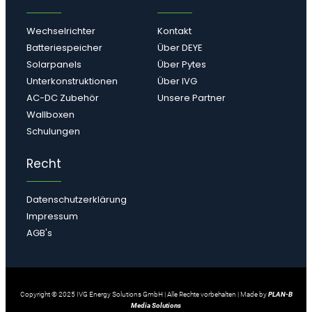
Wechselrichter
Kontakt
Batteriespeicher
Über DEYE
Solarpanels
Über Pytes
Unterkonstruktionen
Über IVG
AC-DC Zubehör
Unsere Partner
Wallboxen
Schulungen
Recht
Datenschutzerklärung
Impressum
AGB's
Copyright © 2025 IVG Energy Solutions GmbH | Alle Rechte vorbehalten | Made by
PLAN-B
Media Solutions