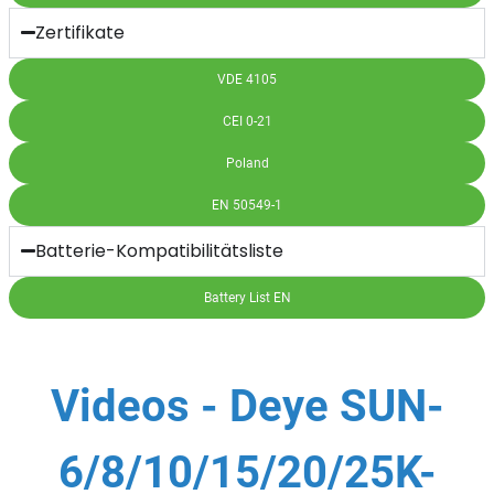
Zertifikate
VDE 4105
CEI 0-21
Poland
EN 50549-1
Batterie-Kompatibilitätsliste
Battery List EN
Videos - Deye SUN-
6/8/10/15/20/25K-